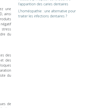
l’apparition des caries dentaires
tez une
L’homéopathie : une alternative pour
D, ainsi
traiter les infections dentaires ?
roduits
négatif
e stress
ndre du
tes des
 et des
ésiques
paration
site du
ques de