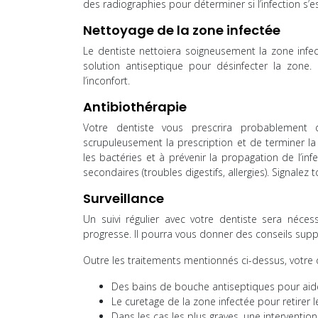
des radiographies pour déterminer si l’infection s’e
Nettoyage de la zone infectée
Le dentiste nettoiera soigneusement la zone infecté
solution antiseptique pour désinfecter la zone
l’inconfort.
Antibiothérapie
Votre dentiste vous prescrira probablement de
scrupuleusement la prescription et de terminer la
les bactéries et à prévenir la propagation de l’i
secondaires (troubles digestifs, allergies). Signalez 
Surveillance
Un suivi régulier avec votre dentiste sera néces
progresse. Il pourra vous donner des conseils suppl
Outre les traitements mentionnés ci-dessus, votr
Des bains de bouche antiseptiques pour aider
Le curetage de la zone infectée pour retirer l
Dans les cas les plus graves, une intervention c