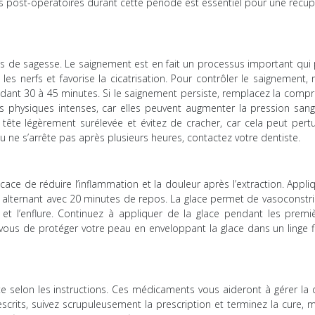
s post-opératoires durant cette période est essentiel pour une récup
nts de sagesse. Le saignement est en fait un processus important qui
t les nerfs et favorise la cicatrisation. Pour contrôler le saignement
ant 30 à 45 minutes. Si le saignement persiste, remplacez la compr
és physiques intenses, car elles peuvent augmenter la pression sang
ête légèrement surélevée et évitez de cracher, car cela peut pertu
ou ne s’arrête pas après plusieurs heures, contactez votre dentiste.
icace de réduire l’inflammation et la douleur après l’extraction. Appl
n alternant avec 20 minutes de repos. La glace permet de vasoconstri
n et l’enflure. Continuez à appliquer de la glace pendant les premi
-vous de protéger votre peau en enveloppant la glace dans un linge f
te selon les instructions. Ces médicaments vous aideront à gérer la 
rescrits, suivez scrupuleusement la prescription et terminez la cure,