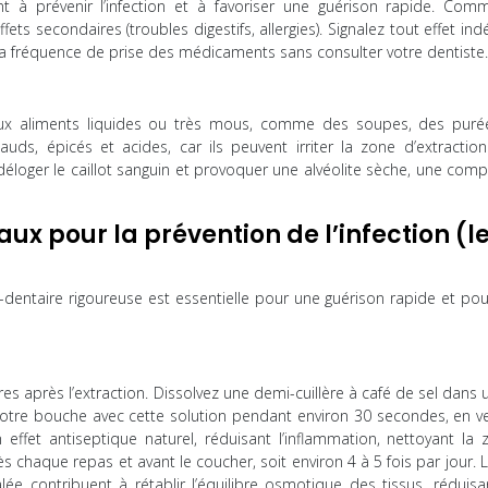
t à prévenir l’infection et à favoriser une guérison rapide. Com
ts secondaires (troubles digestifs, allergies). Signalez tout effet ind
la fréquence de prise des médicaments sans consulter votre dentiste.
aux aliments liquides ou très mous, comme des soupes, des puré
ds, épicés et acides, car ils peuvent irriter la zone d’extraction.
 déloger le caillot sanguin et provoquer une alvéolite sèche, une comp
ux pour la prévention de l’infection (l
dentaire rigoureuse est essentielle pour une guérison rapide et pour
s après l’extraction. Dissolvez une demi-cuillère à café de sel dans 
votre bouche avec cette solution pendant environ 30 secondes, en vei
effet antiseptique naturel, réduisant l’inflammation, nettoyant la 
ès chaque repas et avant le coucher, soit environ 4 à 5 fois par jour. 
e contribuent à rétablir l’équilibre osmotique des tissus, réduisan