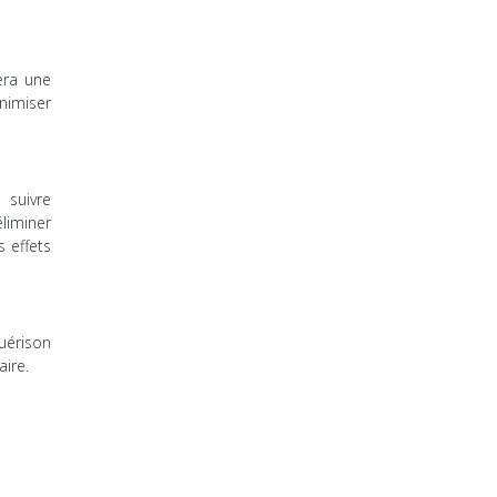
sera une
nimiser
 suivre
liminer
 effets
uérison
aire.