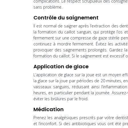
complications. Le respect scrupuleux des consigne
sans problème.
Contrôle du saignement
Il est normal de saigner après l’extraction des de
la formation du caillot sanguin, qui protège l’os e
fermement sur une compresse de gaze stérile pend
continuez à mordre fermement. Évitez les activit
provoquer des saignements prolongés. Gardez la t
formation du caillot. Si le saignement est excessif 
Application de glace
L’application de glace sur la joue est un moyen eff
la glace sur la joue par périodes de 20 minutes, e
vaisseaux sanguins, réduisant ainsi l’inflammatio
heures, en particulier pendant la journée. Assurez
éviter les brûlures par le froid.
Médication
Prenez les analgésiques prescrits par votre dentis
et l’inconfort. Si des antibiotiques vous ont été p