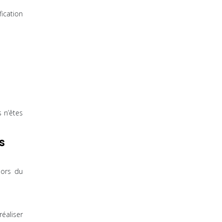
fication
 n’êtes
s
lors du
éaliser