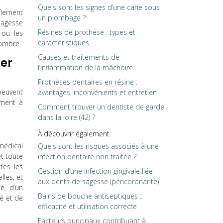
Quels sont les signes d’une carie sous
flement
un plombage ?
sagesse
Résines de prothèse : types et
 ou les
caractéristiques
combre.
Causes et traitements de
ser
l’inflammation de la mâchoire
Prothèses dentaires en résine :
peuvent
avantages, inconvénients et entretien
ement à
Comment trouver un dentiste de garde
dans la loire (42) ?
À découvrir également
médical
Quels sont les risques associés à une
t toute
infection dentaire non traitée ?
tes les
Gestion d’une infection gingivale liée
lles, et
aux dents de sagesse (péricoronarite)
té d’un
Bains de bouche antiseptiques :
té et de
efficacité et utilisation correcte
Facteurs principaux contribuant à