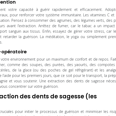
vention
ment votre capacité à guérir rapidement et efficacement. Adop
éraux, pour renforcer votre système immunitaire. Les vitamines C et 
atrisation. Pensez à consommer des agrumes, des légumes verts, des p
ours avant l’extraction. Arrêtez de fumer, car le tabac a un impact 
pport sanguin aux tissus. Enfin, essayez de gérer votre stress, car l
ut retarder la guérison. La méditation, le yoga ou simplement pre
s.
-opératoire
t votre environnement pour un maximum de confort et de repos. Fai
mmer, comme des soupes, des purées, des yaourts, des compotes
iles, de la glace (ou des poches de gel réfrigérant) et les analg
e l’aide pour les premiers jours, que ce soit pour le transport, la pré
nie et vous soutenir. Une extraction des dents de sagesse néces
ous concentrer sur votre guérison.
ction des dents de sagesse (les
ruciales pour initier le processus de guérison et minimiser les ris