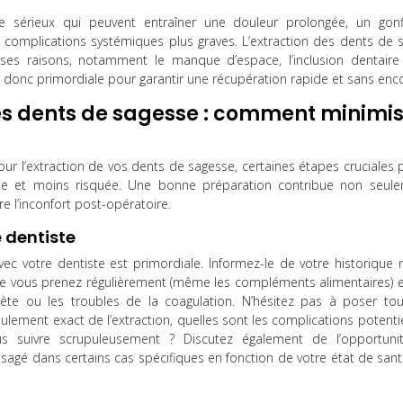
me sérieux qui peuvent entraîner une douleur prolongée, un gon
es complications systémiques plus graves. L’extraction des dents de 
rses raisons, notamment le manque d’espace, l’inclusion dentaire
st donc primordiale pour garantir une récupération rapide et sans en
des dents de sagesse : comment minimi
r l’extraction de vos dents de sagesse, certaines étapes cruciales 
ide et moins risquée. Une bonne préparation contribue non seul
re l’inconfort post-opératoire.
 dentiste
c votre dentiste est primordiale. Informez-le de votre historique 
que vous prenez régulièrement (même les compléments alimentaires) e
ète ou les troubles de la coagulation. N’hésitez pas à poser tou
lement exact de l’extraction, quelles sont les complications potentie
ous suivre scrupuleusement ? Discutez également de l’opportuni
visagé dans certains cas spécifiques en fonction de votre état de san