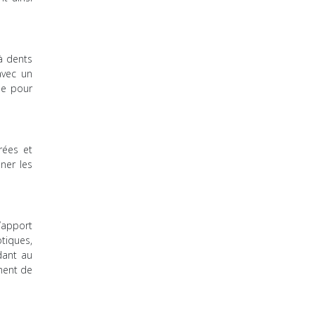
à dents
avec un
le pour
rées et
ner les
l’apport
tiques,
dant au
ment de