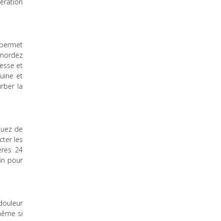
ération
 permet
, mordez
esse et
uine et
rber la
iquez de
cter les
ères 24
in pour
douleur
 même si