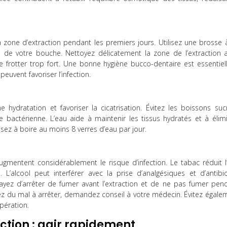
a zone d’extraction pendant les premiers jours. Utilisez une brosse 
 de votre bouche. Nettoyez délicatement la zone de l’extraction 
de frotter trop fort. Une bonne hygiène bucco-dentaire est essentiel
peuvent favoriser l’infection.
ydratation et favoriser la cicatrisation. Évitez les boissons suc
e bactérienne. L’eau aide à maintenir les tissus hydratés et à élimi
Visez à boire au moins 8 verres d’eau par jour.
 augmentent considérablement le risque d’infection. Le tabac réduit 
. L’alcool peut interférer avec la prise d’analgésiques et d’antibio
ssayez d’arrêter de fumer avant l’extraction et de ne pas fumer pen
vez du mal à arrêter, demandez conseil à votre médecin. Évitez égale
pération.
ection : agir rapidement