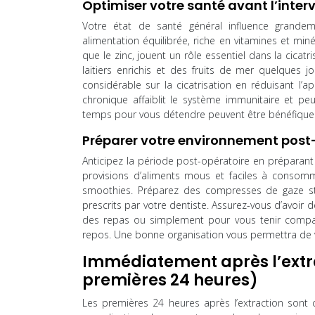
Optimiser votre santé avant l’inter
Votre état de santé général influence grande
alimentation équilibrée, riche en vitamines et min
que le zinc, jouent un rôle essentiel dans la cic
laitiers enrichis et des fruits de mer quelques j
considérable sur la cicatrisation en réduisant l’a
chronique affaiblit le système immunitaire et pe
temps pour vous détendre peuvent être bénéfique
Préparer votre environnement post
Anticipez la période post-opératoire en préparan
provisions d’aliments mous et faciles à conso
smoothies. Préparez des compresses de gaze stér
prescrits par votre dentiste. Assurez-vous d’avoir d
des repas ou simplement pour vous tenir compag
repos. Une bonne organisation vous permettra de v
Immédiatement après l’extra
premières 24 heures)
Les premières 24 heures après l’extraction sont c