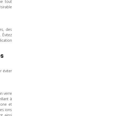
me tout
ésirable
es, des
 Évitez
lication
es
 éviter
un verre
llant à
zone et
Les ions
t ainsi