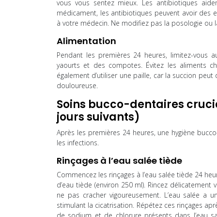
vous vous sentez mieux. Les antibiotiques aiden
médicament, les antibiotiques peuvent avoir des effe
à votre médecin. Ne modifiez pas la posologie ou 
Alimentation
Pendant les premières 24 heures, limitez-vous 
yaourts et des compotes. Évitez les aliments chau
également d’utiliser une paille, car la succion peut
douloureuse.
Soins bucco-dentaires crucia
jours suivants)
Après les premières 24 heures, une hygiène bucco-
les infections.
Rinçages à l’eau salée tiède
Commencez les rinçages à l’eau salée tiède 24 heure
d’eau tiède (environ 250 ml). Rincez délicatement 
ne pas cracher vigoureusement. L’eau salée a un 
stimulant la cicatrisation. Répétez ces rinçages apr
de sodium et de chlorure présents dans l’eau salé