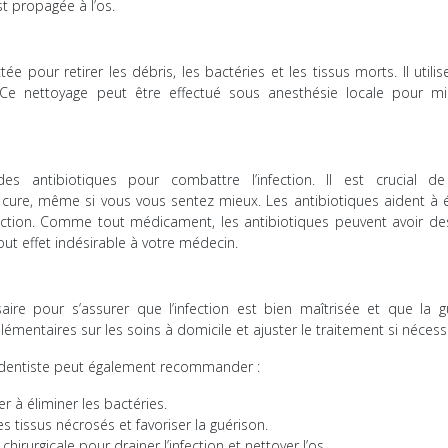
st propagée à l’os.
e pour retirer les débris, les bactéries et les tissus morts. Il utili
. Ce nettoyage peut être effectué sous anesthésie locale pour mi
s antibiotiques pour combattre l’infection. Il est crucial de
 cure, même si vous vous sentez mieux. Les antibiotiques aident à é
nfection. Comme tout médicament, les antibiotiques peuvent avoir des
tout effet indésirable à votre médecin.
saire pour s’assurer que l’infection est bien maîtrisée et que la g
émentaires sur les soins à domicile et ajuster le traitement si nécess
e dentiste peut également recommander :
 à éliminer les bactéries.
es tissus nécrosés et favoriser la guérison.
hirurgicale pour drainer l’infection et nettoyer l’os.