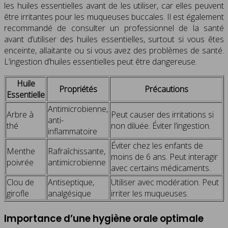
les huiles essentielles avant de les utiliser, car elles peuvent
être irritantes pour les muqueuses buccales. Il est également
recommandé de consulter un professionnel de la santé
avant d’utiliser des huiles essentielles, surtout si vous êtes
enceinte, allaitante ou si vous avez des problèmes de santé.
L’ingestion d’huiles essentielles peut être dangereuse.
Huile
Propriétés
Précautions
Essentielle
Antimicrobienne,
Arbre à
Peut causer des irritations si
anti-
thé
non diluée. Éviter l’ingestion.
inflammatoire
Éviter chez les enfants de
Menthe
Rafraîchissante,
moins de 6 ans. Peut interagir
poivrée
antimicrobienne
avec certains médicaments.
Clou de
Antiseptique,
Utiliser avec modération. Peut
girofle
analgésique
irriter les muqueuses.
Importance d’une hygiène orale optimale