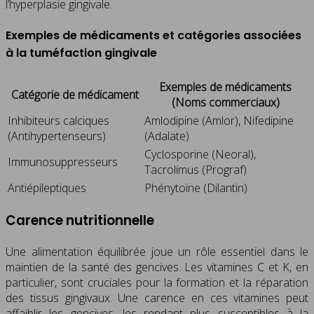
l’hyperplasie gingivale.
Exemples de médicaments et catégories associées
à la tuméfaction gingivale
Exemples de médicaments
Catégorie de médicament
(Noms commerciaux)
Inhibiteurs calciques
Amlodipine (Amlor), Nifedipine
(Antihypertenseurs)
(Adalate)
Cyclosporine (Neoral),
Immunosuppresseurs
Tacrolimus (Prograf)
Antiépileptiques
Phénytoïne (Dilantin)
Carence nutritionnelle
Une alimentation équilibrée joue un rôle essentiel dans le
maintien de la santé des gencives. Les vitamines C et K, en
particulier, sont cruciales pour la formation et la réparation
des tissus gingivaux. Une carence en ces vitamines peut
affaiblir les gencives, les rendant plus susceptibles à la