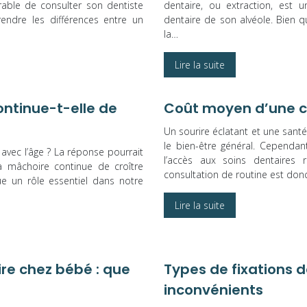
able de consulter son dentiste
dentaire, ou extraction, est u
endre les différences entre un
dentaire de son alvéole. Bien qu
la…
Lire la suite
ontinue-t-elle de
Coût moyen d’une co
Un sourire éclatant et une sant
le bien-être général. Cependan
 avec l’âge ? La réponse pourrait
l’accès aux soins dentaires 
a mâchoire continue de croître
consultation de routine est don
ue un rôle essentiel dans notre
Lire la suite
ire chez bébé : que
Types de fixations d
inconvénients