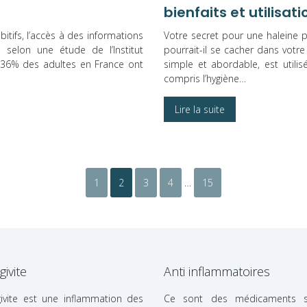
bienfaits et utilisati
itifs, l’accès à des informations
Votre secret pour une haleine 
, selon une étude de l’Institut
pourrait-il se cacher dans votr
 36% des adultes en France ont
simple et abordable, est utilis
compris l’hygiène…
Lire la suite
1
2
3
4
…
15
givite
Anti inflammatoires
givite est une inflammation des
Ce sont des médicaments s