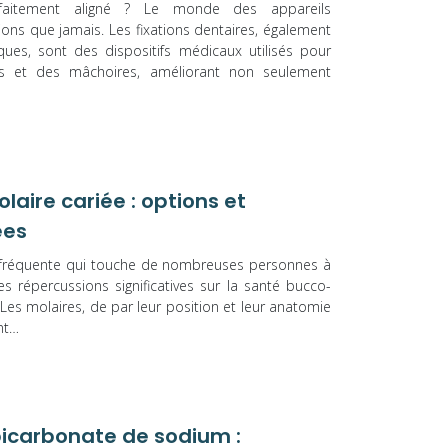
rfaitement aligné ? Le monde des appareils
ions que jamais. Les fixations dentaires, également
ues, sont des dispositifs médicaux utilisés pour
nts et des mâchoires, améliorant non seulement
aire cariée : options et
ées
on fréquente qui touche de nombreuses personnes à
s répercussions significatives sur la santé bucco-
. Les molaires, de par leur position et leur anatomie
nt…
icarbonate de sodium :