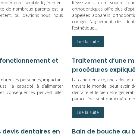
a température semble légèrement
Rêvez-vous d’un sourire pa
nte de nombreux parents est la
orthodontiques offre plus d’opt
ercent, ou devrions-nous nous
appelées appareils orthodontiq
corriger l’alignement des de
l’esthétique,…
Lire la suite
: fonctionnement et
Traitement d’une mol
procédures expliqu
nombreuses personnes, impactant
La carie dentaire, une affecti
ussi la capacité à s’alimenter
travers le monde, peut avoir de
es conséquences peuvent aller
dentaire et le bien-être général
particulière, sont particulièreme
Lire la suite
 devis dentaires en
Bain de bouche au b